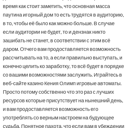
время как стоит заметить, что основная масса
паутина игорный дом то есть трудятся в аудиторию,
в то, чтобы её было как можно больше. В случае
если аудитории не будет, то и дензнак никто
зашибать не станет, в соответствии с этим всё
даром. Отчего вам продоставляется возможность
рассчитывать на то, а если правильно выступать, и
конечно целить ко заработку, то всё будет в порядке
со вашими возможностями заслужить. Играйтесь в
веб-сайте казино Кения Олимп игровые автоматы.
Просто потому собственно что это раз с лучших
ресурсов которые присутствует на нынешний день,
и вам продоставляется возможность его
употреблять со верным настроем на будующее
судьба. Понятное пахота, что если вам в убеждении