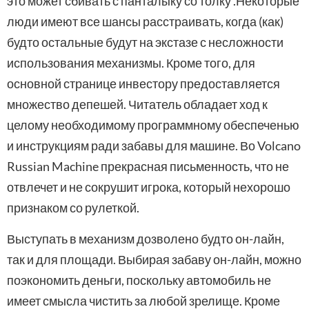
это может сбивать с панталыку со толку .Некоторые
люди имеют все шансы расстраивать, когда (как)
будто остальные будут на экстазе с несложности
использования механизмы. Кроме того, для
основной странице инвестору предоставляется
множество депешей. Читатель обладает ход к
целому необходимому программному обеспеченью
и инструкциям ради забавы для машине. Во Volcano
Russian Machine прекрасная письменность, что не
отвлечет и не сокрушит игрока, который нехорошо
признаком со рулеткой.
Выступать в механизм дозволено будто он-лайн,
так и для площади. Выбирая забаву он-лайн, можно
поэкономить деньги, поскольку автомобиль не
имеет смысла чистить за любой зрелище. Кроме