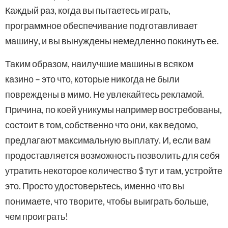
Каждый раз, когда вы пытаетесь играть,
программное обеспечивание подготавливает
машину, и вы вынуждены немедленно покинуть ее.
Таким образом, наилучшие машины в всяком
казино – это что, которые никогда не были
повреждены в мимо. Не увлекайтесь рекламой.
Причина, по коей уникумы например востребованы,
состоит в том, собственно что они, как ведомо,
предлагают максимальную выплату. И, если вам
продоставляется возможность позволить для себя
утратить некоторое количество $ тут и там, устройте
это. Просто удостоверьтесь, именно что вы
понимаете, что творите, чтобы выиграть больше,
чем проиграть!