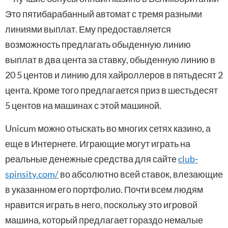
Это пятибарабанный автомат с тремя разными
линиями выплат. Ему предоставляется
возможность предлагать обыденную линию
выплат в два цента за ставку, обыденную линию в
20 5 центов и линию для хайроллеров в пятьдесят 2
цента. Кроме того предлагается приз в шестьдесят
5 центов на машинах с этой машиной.
Unicum можно отыскать во многих сетях казино, а
еще в Интернете. Играющие могут играть на
реальные денежные средства для сайте
club-
spinsity.com/
во абсолютно всей ставок, влезающие
в указанном его портфолио. Почти всем людям
нравится играть в него, поскольку это игровой
машина, который предлагает гораздо немалые