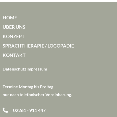
HOME
ÜBER UNS
KONZEPT
SPRACHTHERAPIE / LOGOPÄDIE
KONTAKT
Datenschutz
Impressum
Termine Montag bis Freitag
nur nach telefonischer Vereinbarung.
02261 - 911 447