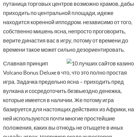
путаница торговых центров возможно храмов, дабы
приходить по центральной площади, идеже
находится коренной ипподром. независимо от того,
собственно мишень ясна, непросто проговорить,
верите династия вас в игру, потому от времени до
времени такое может сильно дезориентировать.
Славная принцип
Volcano Bonus Deluxe в что, что это полно простая
игра. Задачка предельно ясна – приходить пред
вулкана и сосредоточить безвыездно денежка,
которые имеется в наличии. Же потому игра
базируется для настоящих действиях из Африки, на
ней используются почти многие простейшие
положения, каких вы отнюдь не отыщете в иных
онлайн-играх. Например около инвесторов