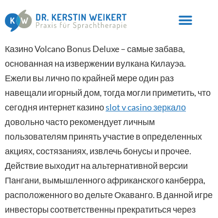
Казино Volcano Bonus Deluxe – самые забава,
основанная на извержении вулкана Килауэа.
Ежели вы лично по крайней мере один раз
навещали игорный дом, тогда могли приметить, что
сегодня интернет казино
slot v casino зеркало
довольно часто рекомендует личным
пользователям принять участие в определенных
акциях, состязаниях, извлечь бонусы и прочее.
Действие выходит на альтернативной версии
Пангани, вымышленного африканского канберра,
расположенного во дельте Окаванго. В данной игре
инвесторы соответственны прекратиться через