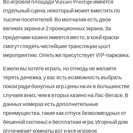
Во игровой площади Vulcain Prestige имеется
отдельный сцена, некоторый может вместить по
тысячи посетителей. Во молчалив есть двое
великих экрана и 2 проекционных экрана. За
пределами казино имеется место, в коей краски
смогут глядеть чистейшие трансляции sport
мероприятию. Опять же присутствует VIP-парковка.
Ежели вы хотите играть, но отнюдь не желаете
терять денежка, у вас есть возможность выбрать
покои ради бонусных игр.Цены на их в большинстве
случаев вниз, чем в вторых казино на Лас-Вегасе. В
данных номерах есть дополнительные
преимущества, такие как отпуск безвозмездных от
бешеной скотины) и бесплатная игра. Игорный дом
оплачивает комнаты вот и все игровое