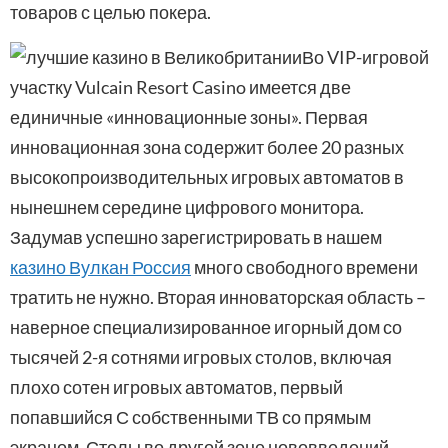
товаров с целью покера.
Во VIP-игровой
участку Vulcain Resort Casino имеется две
единичные «инновационные зоны». Первая
инновационная зона содержит более 20 разных
высокопроизводительных игровых автоматов в
нынешнем середине цифрового монитора.
Задумав успешно зарегистрировать в нашем
казино Вулкан Россия
много свободного времени
тратить не нужно. Вторая инноваторская область –
наверное специализированное игорный дом со
тысячей 2-я сотнями игровых столов, включая
плохо сотен игровых автоматов, первый
попавшийся С собственными ТВ со прямым
экраном. Столы во другой зоне нововведений